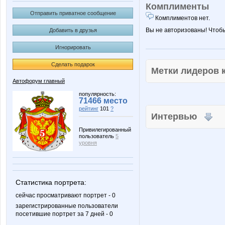
Комплименты
Отправить приватное сообщение
Комплиментов нет.
Вы не авторизованы! Чтоб
Добавить в друзья
Игнорировать
Сделать подарок
Метки лидеров
Автофорум главный
популярность:
71466 место
рейтинг
101
?
Интервью
Привилегированный
пользователь
5
уровня
Статистика портрета:
сейчас просматривают портрет - 0
зарегистрированные пользователи
посетившие портрет за 7 дней - 0